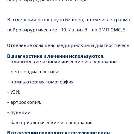
В отделении развернуто 62 коек, в том числе травмато
нейрохирургические - 10. Из них 3 - по ВМП ОМС, 5 -
Отделение оснащено медицинским и диагностически
В диагностике и лечении используются:
- к
линические и биохимические исследования;
- р
ентгендиагностика;
- к
омпьютерная томография;
-
УЗИ;
- а
ртроскопия;
- п
ункции;
- б
актериологические исследования.
В отделении проводятся следующие виды