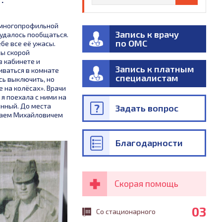
 многопрофильной
Запись к врачу
 удалось пообщаться.
по ОМС
ебе все её ужасы.
ы скорой
в кабинете и
Запись к платным
иваться в комнате
специалистам
сь выключить, но
 на колёсах». Врачи
я поехала с ними на
енный. До места
Задать вопрос
олаем Михайловичем
Благодарности
Скорая помощь
03
Со стационарного