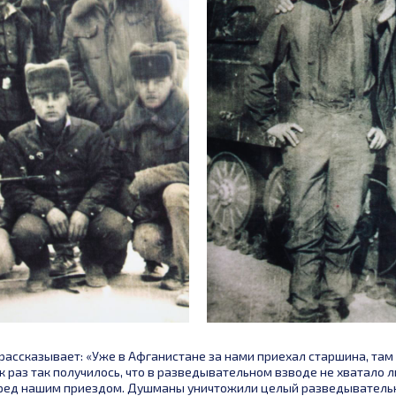
ассказывает: «Уже в Афганистане за нами приехал старшина, там
ак раз так получилось, что в разведывательном взводе не хватало 
еред нашим приездом. Душманы уничтожили целый разведывательн