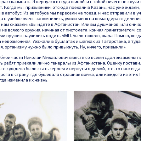
 рассказывать. Я вернулся оттуда живой, и с тобой ничего не случит
т. Когда мы, призывники, отсюда поехали в Казань, нас уже ждали,
в автобус. Из автобуса мы пересели на поезд, и нас отправили в уч
а в учебке очень запомнились, учили меня на командира отделения
нам сказали: «Вы идёте в Афганистан. Или вы душманов, или они вас
 из всякого оружия, начиная от пистолета, кончая гранатомётом, с
и оружия, научились водить БМП. Было тяжело, жара. Помню, когд
 невозможная. Уезжали в бушлатах и шапках из Татарстана, а туда
я, организму нужно было привыкнуть. Ну, ничего, привыкли».
ебной части Николай Михайлович вместе со всеми сдал экзамены п
ь ребят приехали лично генералы из Афганистана. Оценку поставили
-то суждено было стать героем и вернуться домой, кто-то навсегда 
рога в страну, где бушевала страшная война, для каждого из этих 
гда изменила их жизнь.
Зульфира
Фаиля Ка
Суслова Людмила
Киямутдиновна Ганиева
Заведующей
Викторовна
дневного п
Заведующая инфекционным
Врачу-онкологу присвоено
поликлиники
отделением ГАУЗ "НЦРМБ"
звание "Заслуженный врач
звание "Зас
награждена медалью Луки
Республики Татарстан"
Республики 
Крымского.