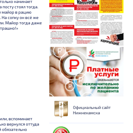
 только начинает
 посту стоял тогда.
у майор в рацию
… На сопку он всё же
али. Майор тогда даже
 страшно!»
Официальный сайт
Нижнекамска
дили, вспоминает
ько вернулся оттуда
й обязательно