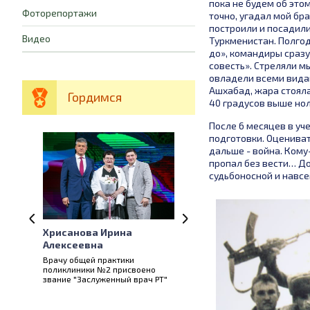
пока не будем об этом
Фоторепортажи
точно, угадал мой бра
построили и посадили 
Видео
Туркменистан. Полгод
до», командиры сразу 
совесть». Стреляли мы
овладели всеми видам
Ашхабад, жара стояла
Гордимся
40 градусов выше нол
После 6 месяцев в уч
подготовки. Оцениват
дальше - война. Кому
пропал без вести… До
судьбоносной и навсе
Касимова Роза
а
Габдулхаковна
Заведующей отделом
и
экспертизы качества
своено
медицинской помощи
 врач РТ"
поликлиники №1 НЦРМБ
присвоено почётное звание
"Заслуженный врач Республики