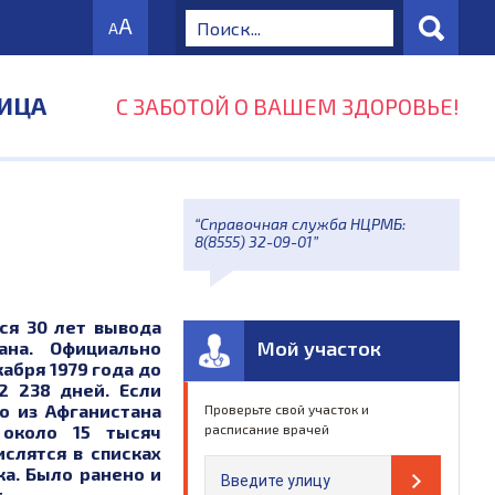
А
А
ИЦА
С ЗАБОТОЙ О ВАШЕМ ЗДОРОВЬЕ!
“Справочная служба НЦРМБ:
8(8555) 32-09-01”
ся 30 лет вывода
Мой участок
ана. Официально
кабря 1979 года до
2 238 дней. Если
о из Афганистана
Проверьте свой участок и
около 15 тысяч
расписание врачей
ислятся в списках
ка. Было ранено и
.