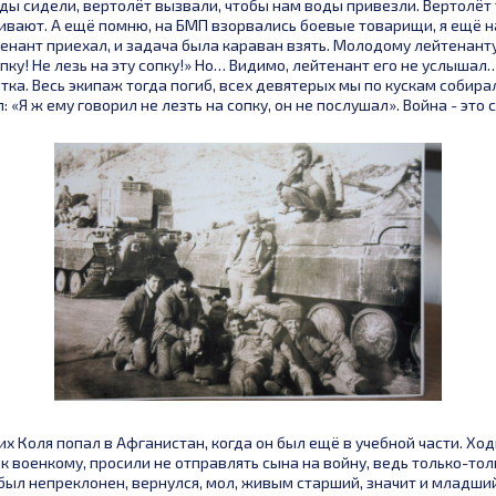
оды сидели, вертолёт вызвали, чтобы нам воды привезли. Вертолёт
бивают. А ещё помню, на БМП взорвались боевые товарищи, я ещё на
енант приехал, и задача была караван взять. Молодому лейтенант
опку! Не лезь на эту сопку!» Но… Видимо, лейтенант его не услышал
атка. Весь экипаж тогда погиб, всех девятерых мы по кускам собир
: «Я ж ему говорил не лезть на сопку, он не послушал». Война - это
 их Коля попал в Афганистан, когда он был ещё в учебной части. Хо
к военкому, просили не отправлять сына на войну, ведь только-тол
был непреклонен, вернулся, мол, живым старший, значит и младши