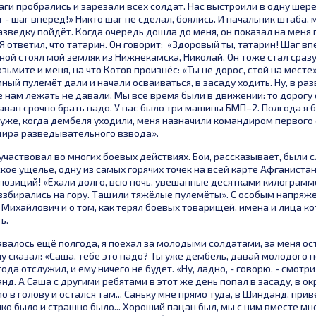
аги пробрались и зарезали всех солдат. Нас выстроили в одну шер
 - шаг вперёд!» Никто шаг не сделал, боялись. И начальник штаба, 
азведку пойдёт. Когда очередь дошла до меня, он показал на меня 
Я ответил, что татарин. Он говорит: «Здоровый ты, татарин! Шаг вп
ной стоял мой земляк из Нижнекамска, Николай. Он тоже стал сразу
озьмите и меня, на что Котов произнёс: «Ты не дорос, стой на месте».
ный пулемёт дали и начали осваиваться, в засаду ходить. Ну, в ра
е нам лежать не давали. Мы всё время были в движении: то дорогу 
аван срочно брать надо. У нас было три машины БМП–2. Полгода я
уже, когда дембеля уходили, меня назначили командиром первого
ира разведывательного взвода».
частвовал во многих боевых действиях. Бои, рассказывает, были 
ое ущелье, одну из самых горячих точек на всей карте Афганистан
 позиций! «Ехали долго, всю ночь, увешанные десятками килограм
взбирались на гору. Тащили тяжёлые пулемёты». С особым напряж
Михайлович и о том, как терял боевых товарищей, имена и лица к
ь.
валось ещё полгода, я поехал за молодыми солдатами, за меня ос
му сказал: «Саша, тебе это надо? Ты уже дембель, давай молодого 
года отслужил, и ему ничего не будет. «Ну, ладно, - говорю, - смотри
д. А Саша с другими ребятами в этот же день попал в засаду, в о
 в голову и остался там... Саньку мне прямо туда, в Шинданд, прив
лко было и страшно было... Хороший пацан был, мы с ним вместе мн