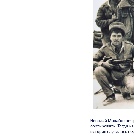
Татарстан"
Хайруллин Марат
Имилович
Заведующий отделением
абдоминальной онкологии
получил награду в номинации
"Герои Нашего Времени"
Николай Михайлович р
сортировать. Тогда к
история случилась п