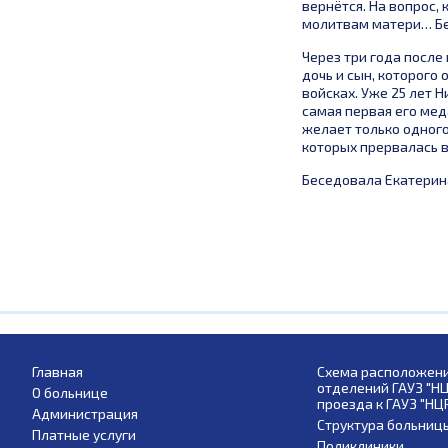
вернётся. На вопрос,
молитвам матери… Бе
Через три года после
дочь и сын, которого
войсках. Уже 25 лет 
самая первая его мед
желает только одного
которых прервалась в
Беседовала Екатерин
Главная
Схема расположени
отделений ГАУЗ "Н
О больнице
проезда к ГАУЗ "НЦ
Администрация
Структура больниц
Платные услуги
Поликлиники