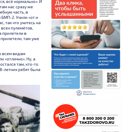
ся, всё нормально». И
 там нас сразу же
ебную часть, в
 БМП-2. Учили «от и
, так что учитесь на
о всех пулемётов,
а прилетели в
 прилетели, там уже
о всем видам
 «отлично». Ну, а
остался там, кто-то
18-летних ребят была
Андрей Николаевич
шафутдинова
Заведующей терапевти
Пронин
отделением НЦРМБ Све
 стационаром
Борисовне Особливой
ребывания
Заведующий отделением - врач
присвоено звание
 №1 присвоено
рентгенолог отделения лучевой
"Заслуженный врач Рес
луженный врач
диагностики присвоего звание
Татарстан"
Татарстан"
«Заслуженный врач Республики
Татарстан»