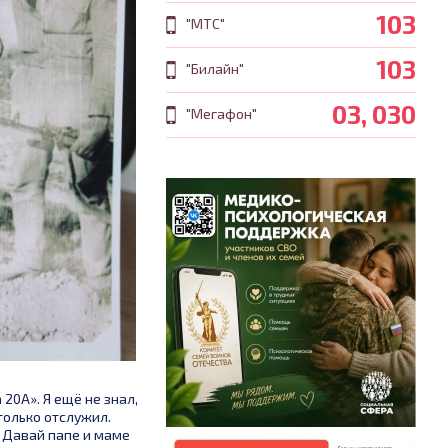
103
"МТС"
103
"Билайн"
03, 030
"Мегафон"
20А». Я ещё не знал,
 только отслужил.
. Давай папе и маме