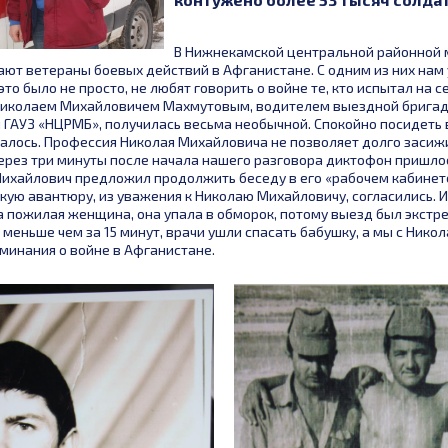
В Нижнекамской центральной районной
ют ветераны боевых действий в Афганистане. С одним из них нам
это было не просто, не любят говорить о войне те, кто испытал на с
Николаем Михайловичем Махмутовым, водителем выездной бригад
ГАУЗ «НЦРМБ», получилась весьма необычной. Спокойно посидеть 
алось. Профессия Николая Михайловича не позволяет долго засиж
ерез три минуты после начала нашего разговора диктофон пришло
ихайлович предложил продолжить беседу в его «рабочем кабинете
кую авантюру, из уважения к Николаю Михайловичу, согласились. И 
 пожилая женщина, она упала в обморок, потому выезд был экстр
меньше чем за 15 минут, врачи ушли спасать бабушку, а мы с Ник
оминания о войне в Афганистане.