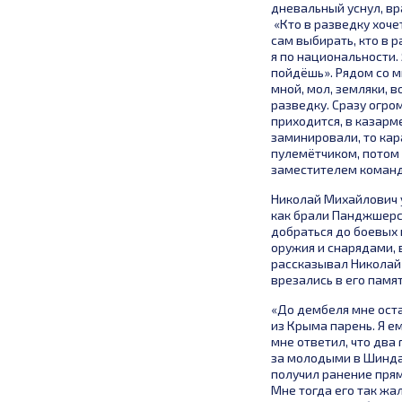
дневальный уснул, вр
«Кто в разведку хочет
сам выбирать, кто в р
я по национальности. 
пойдёшь». Рядом со м
мной, мол, земляки, в
разведку. Сразу огром
приходится, в казарм
заминировали, то кар
пулемётчиком, потом 
заместителем команд
Николай Михайлович у
как брали Панджшерск
добраться до боевых
оружия и снарядами, 
рассказывал Николай 
врезались в его памят
«До дембеля мне оста
из Крыма парень. Я е
мне ответил, что два 
за молодыми в Шиндан
получил ранение прямо
Мне тогда его так жа