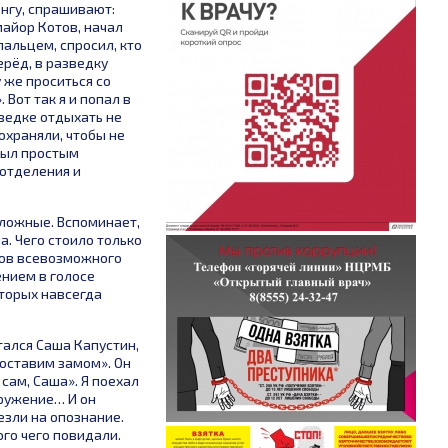
енгу, спрашивают:
майор Котов, начал
пальцем, спросил, кто
ерёд, в разведку
 же проситься со
 Вот так я и попал в
зведке отдыхать не
охраняли, чтобы не
 был простым
 отделения и
сложные. Вспоминает,
а. Чего стоило только
мов всевозможного
ением в голосе
оторых навсегда
тался Саша Капустин,
поставим замом». Он
 сам, Саша». Я поехал
кружение… И он
езли на опознание.
ого чего повидали.