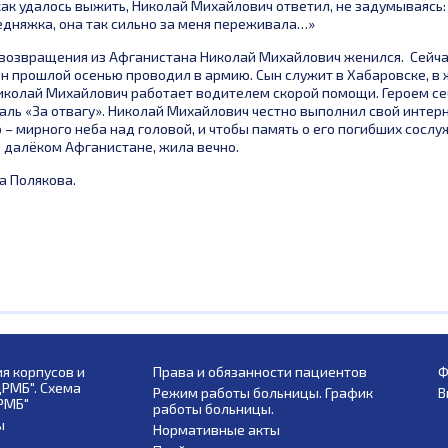
 как удалось выжить, Николай Михайлович ответил, не задумываясь:
дняжка, она так сильно за меня переживала…»
 возвращения из Афганистана Николай Михайлович женился. Сейчас
 он прошлой осенью проводил в армию. Сын служит в Хабаровске, 
Николай Михайлович работает водителем скорой помощи. Героем себ
аль «За отвагу». Николай Михайлович честно выполнил свой интер
 – мирного неба над головой, и чтобы память о его погибших сослу
 далёком Афганистане, жила вечно.
а Полякова.
я корпусов и
Права и обязанности пациентов
Ф
ЦРМБ". Схема
Режим работы больницы. График
В
РМБ"
работы больницы.
ы
Нормативные акты