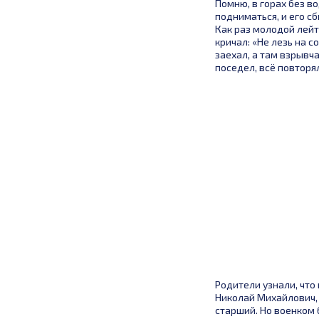
Помню, в горах без в
подниматься, и его с
Как раз молодой лейт
кричал: «Не лезь на с
заехал, а там взрывч
поседел, всё повторял
Родители узнали, что
Николай Михайлович, 
старший. Но военком 