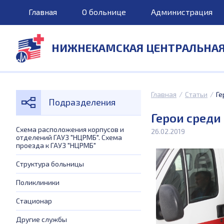
Главная
О больнице
Администрация
НИЖНЕКАМСКАЯ ЦЕНТРАЛЬНА
Главная
/
Статьи
/
Ге
Подразделения
Герои среди 
Схема расположения корпусов и
26.02.2019
отделений ГАУЗ "НЦРМБ". Схема
проезда к ГАУЗ "НЦРМБ"
Структура больницы
Поликлиники
Стационар
Другие службы