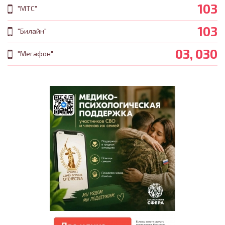
103
"МТС"
103
"Билайн"
03, 030
"Мегафон"