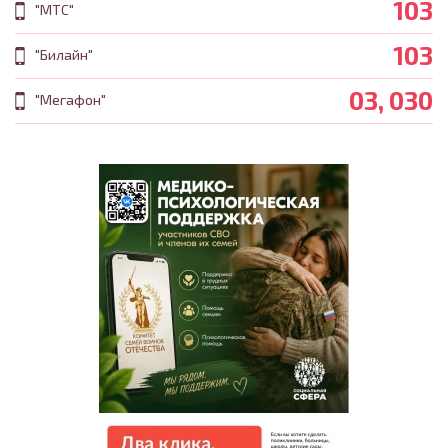
103
"МТС"
103
"Билайн"
03, 030
"Мегафон"